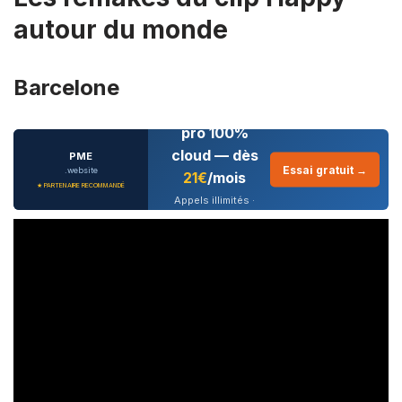
autour du monde
Barcelone
Téléphonie
pro 100%
cloud — dès
PME
Essai gratuit →
.website
21€
/mois
★ PARTENAIRE RECOMMANDÉ
Appels illimités ·
CRM intégré · IA
conversationnelle