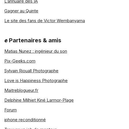
L’annuaire des IA
Gagner au Quinte
Le site des fans de Victor Wembanyama
✊ Partenaires & amis
Matias Nunez : ingénieur du son
Pix-Geeks.com
Sylvain Riouall Photographe
Love is Happiness Photographe
Maitreblogueur.fr
Delphine Milhiet Kiné Larmor-Plage
Forum
iphone reconditionné