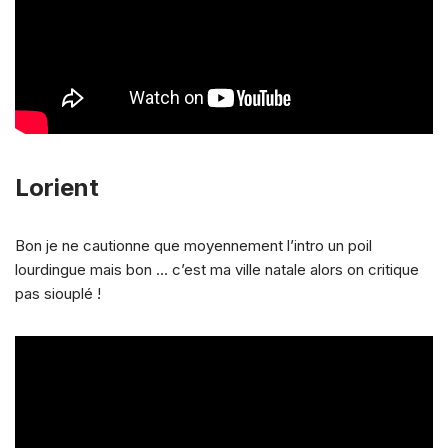
Lorient
Bon je ne cautionne que moyennement l’intro un poil
lourdingue mais bon … c’est ma ville natale alors on critique
pas siouplé !