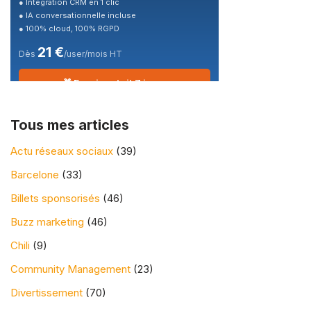
● Intégration CRM en 1 clic
● IA conversationnelle incluse
● 100% cloud, 100% RGPD
21 €
Dès
/user/mois HT
🎁 Essai gratuit 7 jours
Tous mes articles
Actu réseaux sociaux
(39)
Barcelone
(33)
Billets sponsorisés
(46)
Buzz marketing
(46)
Chili
(9)
Community Management
(23)
Divertissement
(70)