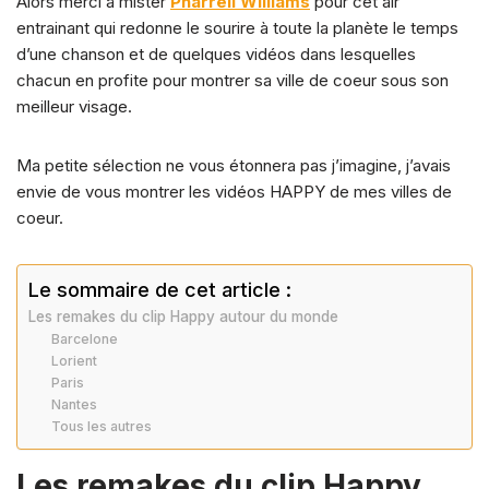
k
Alors merci à mister
Pharrell Williams
pour cet air
entrainant qui redonne le sourire à toute la planète le temps
d’une chanson et de quelques vidéos dans lesquelles
chacun en profite pour montrer sa ville de coeur sous son
meilleur visage.
Ma petite sélection ne vous étonnera pas j’imagine, j’avais
envie de vous montrer les vidéos HAPPY de mes villes de
coeur.
Le sommaire de cet article :
Les remakes du clip Happy autour du monde
Barcelone
Lorient
Paris
Nantes
Tous les autres
Les remakes du clip Happy