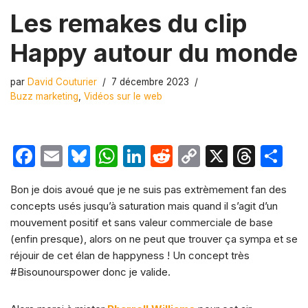
Les remakes du clip
Happy autour du monde
par
David Couturier
7 décembre 2023
Buzz marketing
,
Vidéos sur le web
F
E
Bl
W
Li
R
C
X
T
P
a
m
u
h
n
e
o
hr
ar
Bon je dois avoué que je ne suis pas extrèmement fan des
c
ail
e
at
k
d
p
e
ta
concepts usés jusqu’à saturation mais quand il s’agit d’un
e
s
s
e
di
y
a
g
mouvement positif et sans valeur commerciale de base
b
k
A
dI
t
Li
d
er
(enfin presque), alors on ne peut que trouver ça sympa et se
réjouir de cet élan de happyness ! Un concept très
o
y
p
n
n
s
#Bisounourspower donc je valide.
o
p
k