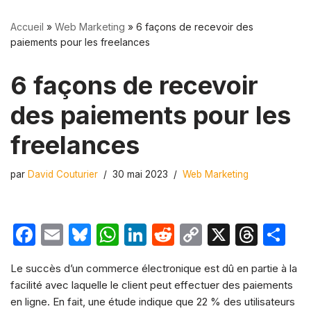
Accueil
»
Web Marketing
»
6 façons de recevoir des
paiements pour les freelances
6 façons de recevoir
des paiements pour les
freelances
par
David Couturier
30 mai 2023
Web Marketing
F
E
Bl
W
Li
R
C
X
T
P
a
m
u
h
n
e
o
hr
ar
Le succès d’un commerce électronique est dû en partie à la
c
ail
e
at
k
d
p
e
ta
facilité avec laquelle le client peut effectuer des paiements
e
s
s
e
di
y
a
g
en ligne. En fait, une étude indique que 22 % des utilisateurs