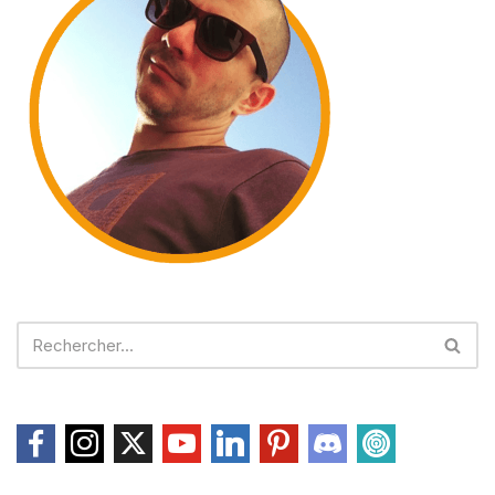
Le choix de la banque est aussi important
surtout avec les nouveaux établissements
qui débarquent sur le marché. Pour cela, il
est bon de lire les retours des
consommateurs. (Lire :
N26 avis
par exemple)
PME
Téléphonie pro 1
.website
Appels illimités · CR
★ PARTENAIRE RECOMMANDÉ