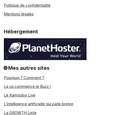
moment de l’achat. C’est à ce moment
Politique de confidentialité
précis que les deux options demandent
Mentions légales
un code de vérification pour éviter toute
fraude éventuelle.
Hébergement
Paiement à la
livraison
Le paiement à la livraison permet
d’encaisser une vente en ligne au
🌐 Mes autres sites
moment de la livraison. Elle est donc
Pourquoi ? Comment ?
perçue comme une méthode sûre par
les consommateurs qui n’ont pas
Là où commence le Buzz !
pleinement confiance dans le
Le Kamoulox Live
commerce électronique, car elle
L’intelligence artificielle qui parle breton
permet également de vérifier la qualité
de la commande avant d’envoyer de
La GROWTH Liste