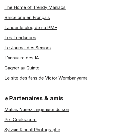
l’argent en France par exemple.
The Home of Trendy Maniacs
Barcelone en Français
Ce mode de paiement est de plus en
plus utilisé. Il est généralement appliqué
Lancer le blog de sa PME
lorsque le web est nouveau et que vous
Les Tendances
souhaitez susciter une première
confiance des clients ou lorsque la cible
Le Journal des Seniors
est plus ancienne. Les articles envoyés
L’annuaire des IA
par ce système doivent être non
périssables, car si le client décide à la
Gagner au Quinte
dernière minute de ne pas payer, en
Le site des fans de Victor Wembanyama
plus de perdre les frais d’expédition, il
perdra également le produit.
✊ Partenaires & amis
Virements bancaires
Matias Nunez : ingénieur du son
Pix-Geeks.com
Le virement bancaire est également
Sylvain Riouall Photographe
une méthode pour
envoyer de