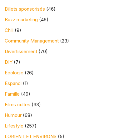
Billets sponsorisés
(46)
Buzz marketing
(46)
Chili
(9)
Community Management
(23)
Voici 6 façons de recevoir des
Divertissement
(70)
paiements pour les freelances les plus
DIY
(7)
utilisés dans le commerce électronique.
Ecologie
(26)
PayPal
Espanol
(1)
Famille
(49)
Ce que fait PayPal, c’est servir de
Films cultes
(33)
médiateur entre l’acheteur et le
Humour
(68)
vendeur, de sorte que le vendeur ne
reçoive qu’une notification par e-mail du
Lifestyle
(257)
crédit et du montant monétaire
LORIENT ET ENVIRONS
(5)
correspondant à l’objet vendu. Cela