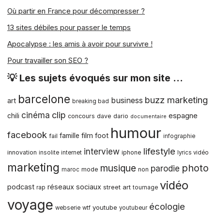
m-Commerce
ou les achats dans les
Où partir en France pour décompresser ?
magasins en ligne par le biais de cet
appareil ; ou les paiements mobiles au
13 sites débiles pour passer le temps
point de vente grâce à la technologie
Apocalypse : les amis à avoir pour survivre !
NFC ou aux codes QR.
Pour travailler son SEO ?
Monnaie virtuelle
💡 Les sujets évoqués sur mon site …
barcelone
buzz marketing
business
art
breaking bad
Il ne s’agit pas d’une banque, d’une
clip
cinéma
espagne
chili
concours
dave dario
documentaire
société intermédiaire ou d’un fonds
humour
commun de placement.
Bitcoin
est un
facebook
film
foot
famille
fail
infographie
modèle de paiement en ligne qui
lifestyle
interview
révolutionne l’Internet, puisqu’il est
innovation
iphone
insolite
internet
lyrics vidéo
utilisé exclusivement en ligne. Il peut
marketing
musique
photo
parodie
mode
non
maroc
être utilisé pour effectuer tout type de
vidéo
podcast
réseaux sociaux
street art
transaction, que ce soit pour payer un
rap
tournage
produit dans un magasin en ligne ou
voyage
écologie
youtube
webserie
wtf
youtubeur
pour
envoyer de l’argent en France