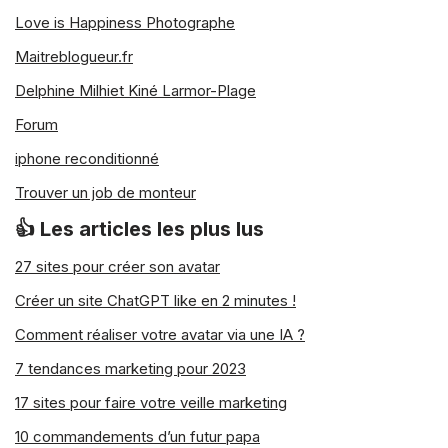
l’argent en France
qui a perdu de sa
Love is Happiness Photographe
force au fil du temps. Dans ce cas, les
Maitreblogueur.fr
magasins en ligne fournissent au client
les coordonnées d’un compte bancaire
Delphine Milhiet Kiné Larmor-Plage
afin qu’il puisse procéder au paiement
Forum
de la commande, qui sera traitée une
iphone reconditionné
fois le paiement confirmé.
Trouver un job de monteur
Paiements en ligne
👍 Les articles les plus lus
par téléphone mobile
27 sites pour créer son avatar
Créer un site ChatGPT like en 2 minutes !
Parmi les dernières tendances en
Comment réaliser votre avatar via une IA ?
matière de commerce électronique, on
peut citer le paiement par le biais de
7 tendances marketing pour 2023
nos appareils mobiles. Il en existe de
17 sites pour faire votre veille marketing
nombreuses typologies : le transfert
d’argent entre différents utilisateurs, le
10 commandements d’un futur papa