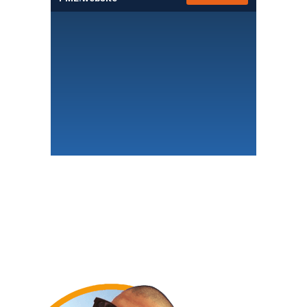
La téléphonie pro qui fait la
différence
● Appels illimités 110 destinations
● Intégration CRM en 1 clic
● IA conversationnelle incluse
● 100% cloud, 100% RGPD
21 €
Dès
/user/mois HT