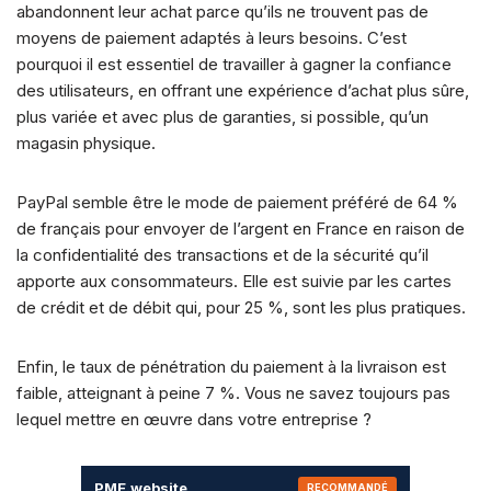
b
k
A
dI
t
Li
d
er
abandonnent leur achat parce qu’ils ne trouvent pas de
moyens de paiement adaptés à leurs besoins. C’est
o
y
p
n
n
s
pourquoi il est essentiel de travailler à gagner la confiance
o
p
k
des utilisateurs, en offrant une expérience d’achat plus sûre,
k
plus variée et avec plus de garanties, si possible, qu’un
magasin physique.
PayPal semble être le mode de paiement préféré de 64 %
de français pour envoyer de l’argent en France en raison de
la confidentialité des transactions et de la sécurité qu’il
apporte aux consommateurs. Elle est suivie par les cartes
de crédit et de débit qui, pour 25 %, sont les plus pratiques.
Enfin, le taux de pénétration du paiement à la livraison est
faible, atteignant à peine 7 %. Vous ne savez toujours pas
lequel mettre en œuvre dans votre entreprise ?
PME
.
website
RECOMMANDÉ