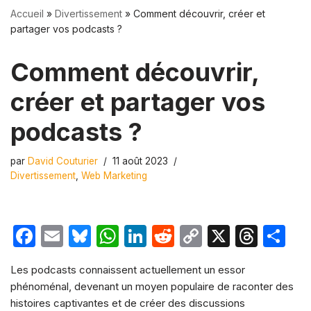
Accueil
»
Divertissement
»
Comment découvrir, créer et
partager vos podcasts ?
Comment découvrir,
créer et partager vos
podcasts ?
par
David Couturier
11 août 2023
Divertissement
,
Web Marketing
F
E
Bl
W
Li
R
C
X
T
P
a
m
u
h
n
e
o
hr
ar
Les podcasts connaissent actuellement un essor
c
ail
e
at
k
d
p
e
ta
phénoménal, devenant un moyen populaire de raconter des
e
s
s
e
di
y
a
g
histoires captivantes et de créer des discussions