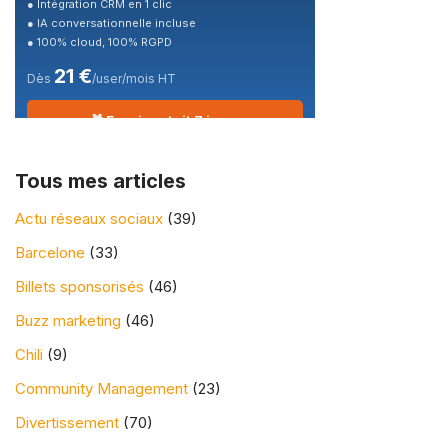
● Intégration CRM en 1 clic
● IA conversationnelle incluse
● 100% cloud, 100% RGPD
21 €
Dès
/user/mois HT
🎁 Essai gratuit 7 jours
Tous mes articles
Actu réseaux sociaux
(39)
Barcelone
(33)
Billets sponsorisés
(46)
Buzz marketing
(46)
Chili
(9)
Community Management
(23)
Divertissement
(70)