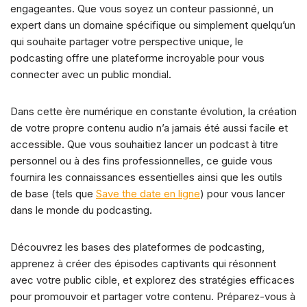
b
k
A
dI
t
Li
d
er
engageantes. Que vous soyez un conteur passionné, un
expert dans un domaine spécifique ou simplement quelqu’un
o
y
p
n
n
s
qui souhaite partager votre perspective unique, le
o
p
k
podcasting offre une plateforme incroyable pour vous
k
connecter avec un public mondial.
Dans cette ère numérique en constante évolution, la création
de votre propre contenu audio n’a jamais été aussi facile et
accessible. Que vous souhaitiez lancer un podcast à titre
personnel ou à des fins professionnelles, ce guide vous
fournira les connaissances essentielles ainsi que les outils
de base (tels que
Save the date en ligne
) pour vous lancer
dans le monde du podcasting.
Découvrez les bases des plateformes de podcasting,
apprenez à créer des épisodes captivants qui résonnent
avec votre public cible, et explorez des stratégies efficaces
pour promouvoir et partager votre contenu. Préparez-vous à