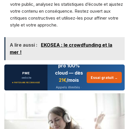
votre public, analysez les statistiques d’écoute et ajustez
votre contenu en conséquence. Restez ouvert aux
critiques constructives et utilisez-les pour affiner votre
style et votre approche.
A lire aussi :
EKOSEA : le crowdfunding et la
mer !
Téléphonie
pro 100%
cloud — dès
PME
Essai gratuit →
.website
21€
/mois
★ PARTENAIRE RECOMMANDÉ
Appels illimités ·
CRM intégré · IA
conversationnelle