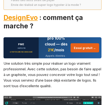
Faites des tests avant de payer
Envie de réalisé un super logo hypster à la mode ?
DesignEvo
: comment ça
marche ?
Téléphonie
pro 100%
cloud — dès
PME
Essai gratuit →
.website
21€
/mois
★ PARTENAIRE RECOMMANDÉ
Appels illimités ·
CRM intégré · IA
Une solution très simple pour réaliser un logo vraiment
conversationnelle
professionnel. Avec cette solution, pas besoin de faire appel
à un graphiste, vous pouvez concevoir votre logo tout seul !
Vous vous servirez d’une base déjà existante de logos. Ils
sont tous d’excellente qualité.