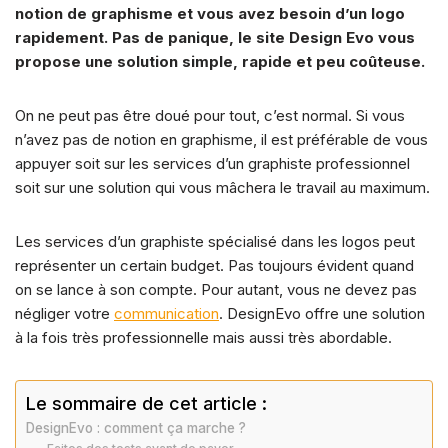
e
s
s
e
di
y
a
g
notion de graphisme et vous avez besoin d’un logo
b
k
A
dI
t
Li
d
er
rapidement. Pas de panique, le site Design Evo vous
propose une solution simple, rapide et peu coûteuse.
o
y
p
n
n
s
o
p
k
On ne peut pas être doué pour tout, c’est normal. Si vous
k
n’avez pas de notion en graphisme, il est préférable de vous
appuyer soit sur les services d’un graphiste professionnel
soit sur une solution qui vous mâchera le travail au maximum.
Les services d’un graphiste spécialisé dans les logos peut
représenter un certain budget. Pas toujours évident quand
on se lance à son compte. Pour autant, vous ne devez pas
négliger votre
communication
. DesignEvo offre une solution
à la fois très professionnelle mais aussi très abordable.
Le sommaire de cet article :
DesignEvo : comment ça marche ?