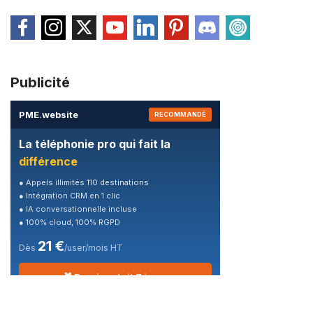
Publicité
PME
.
website
RECOMMANDÉ
La téléphonie pro qui fait la
différence
● Appels illimités 110 destinations
● Intégration CRM en 1 clic
● IA conversationnelle incluse
● 100% cloud, 100% RGPD
21 €
Dès
/user/mois HT
🎁 Essai gratuit 7 jours