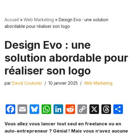
Accueil
»
Web Marketing
»
Design Evo : une solution
abordable pour réaliser son logo
Design Evo : une
solution abordable pour
réaliser son logo
par
David Couturier
10 janvier 2025
Web Marketing
F
E
Bl
W
Li
R
C
X
T
P
a
m
u
h
n
e
o
hr
ar
Vous allez vous lancer tout seul en freelance ou en
c
ail
e
at
k
d
p
e
ta
auto-entrepreneur ? Génial ! Mais vous n’avez aucune