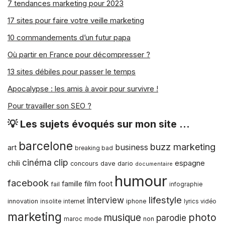
7 tendances marketing pour 2023
17 sites pour faire votre veille marketing
10 commandements d’un futur papa
Où partir en France pour décompresser ?
13 sites débiles pour passer le temps
Apocalypse : les amis à avoir pour survivre !
Pour travailler son SEO ?
💡 Les sujets évoqués sur mon site …
barcelone
buzz marketing
business
art
breaking bad
clip
cinéma
espagne
chili
concours
dave dario
documentaire
humour
facebook
film
foot
famille
fail
infographie
lifestyle
interview
innovation
iphone
insolite
internet
lyrics vidéo
marketing
musique
photo
parodie
mode
non
maroc