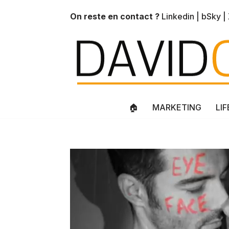
On reste en contact ?
Linkedin
|
bSky
|
Aller
au
contenu
🏠
MARKETING
LI