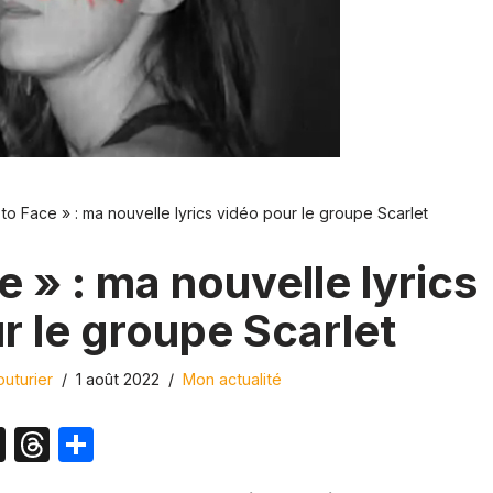
to Face » : ma nouvelle lyrics vidéo pour le groupe Scarlet
e » : ma nouvelle lyrics
r le groupe Scarlet
uturier
1 août 2022
Mon actualité
X
T
P
hr
ar