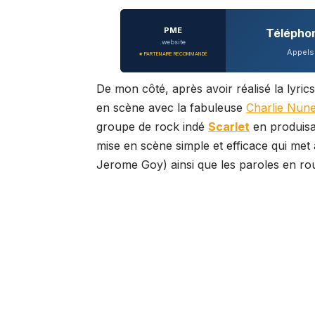
PME
Télépho
.website
Appels 
★ PARTENAIRE RECOMMANDÉ
De mon côté, après avoir réalisé la lyric
en scène avec la fabuleuse
Charlie Nun
groupe de rock indé
Scarlet
en produisa
mise en scène simple et efficace qui met 
Jerome Goy) ainsi que les paroles en ro