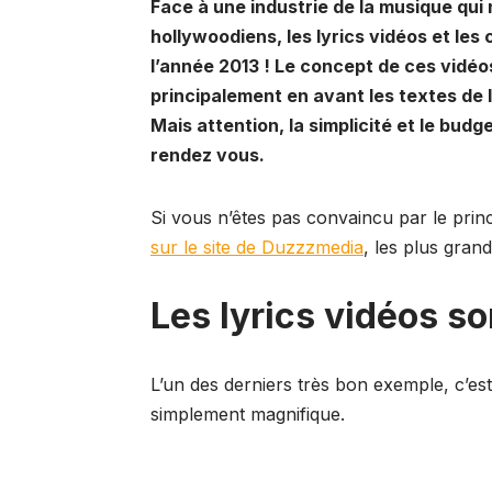
Face à une industrie de la musique qui
c
ail
e
at
k
d
p
hollywoodiens, les lyrics vidéos et le
e
s
s
e
di
y
l’année 2013 ! Le concept de ces vidéos
b
k
A
dI
t
Li
principalement en avant les textes de 
o
y
p
n
n
Mais attention, la simplicité et le budg
o
p
k
rendez vous.
k
Si vous n’êtes pas convaincu par le princ
sur le site de Duzzzmedia
, les plus grand
Les lyrics vidéos so
L’un des derniers très bon exemple, c’est
simplement magnifique.