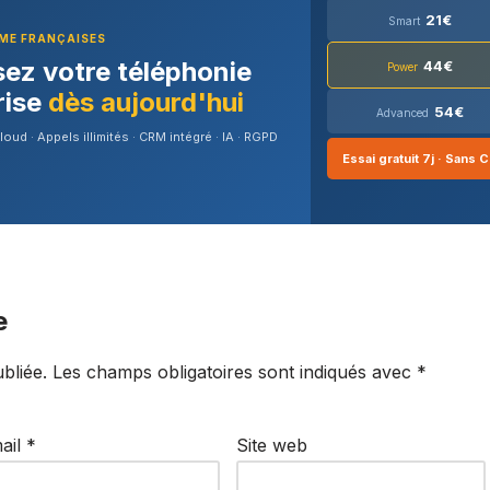
21€
Smart
PME FRANÇAISES
ez votre téléphonie
44€
Power
rise
dès aujourd'hui
54€
Advanced
ud · Appels illimités · CRM intégré · IA · RGPD
Essai gratuit 7j · Sans 
e
bliée.
Les champs obligatoires sont indiqués avec
*
ail
*
Site web