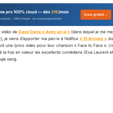
nie pro 100% cloud — dès
21€
/mois
Essai gratuit →
illimités · CRM intégré · IA conversationnelle
s vidéo de
Dave Dario « Avec un si »
(dans lequel je me met
e
)
,
je viens d’apporter ma pierre à l’édifice
« 13 Arrows »
du
nt une lyrics vidéo pour leur chanson « Face to Face ». U
à la fois en valeur les excellents comédiens (Eva Laurent e
uge sang.