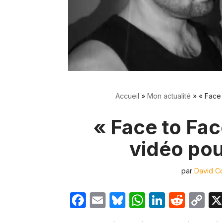
Accueil
»
Mon actualité
»
« Face 
« Face to Fac
vidéo pou
par
David Co
F
E
Bl
W
Li
R
C
a
m
u
h
n
e
o