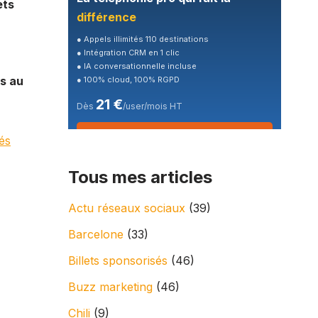
ets
différence
● Appels illimités 110 destinations
● Intégration CRM en 1 clic
● IA conversationnelle incluse
as au
● 100% cloud, 100% RGPD
21 €
Dès
/user/mois HT
🎁 Essai gratuit 7 jours
és
Tous mes articles
Actu réseaux sociaux
(39)
Barcelone
(33)
Billets sponsorisés
(46)
Buzz marketing
(46)
Chili
(9)