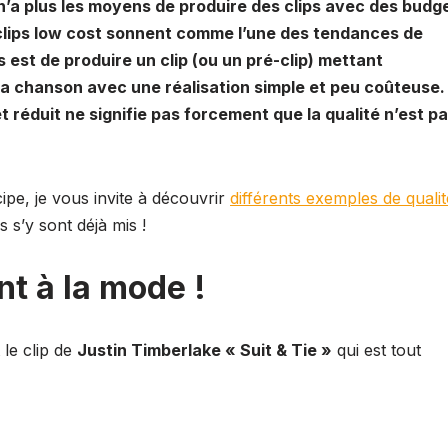
 n’a plus les moyens de produire des clips avec des budg
e
ta
s clips low cost sonnent comme l’une des tendances de
a
g
 est de produire un clip (ou un pré-clip) mettant
d
er
la chanson avec une réalisation simple et peu coûteuse.
s
et réduit ne signifie pas forcement que la qualité n’est p
ipe, je vous invite à découvrir
différents exemples de qualit
s s’y sont déjà mis !
nt à la mode !
 le clip de
Justin Timberlake « Suit & Tie »
qui est tout