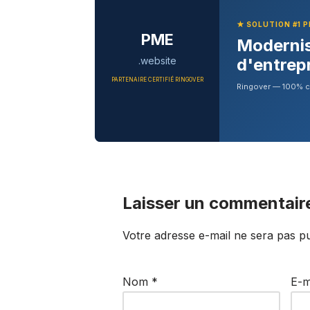
★ SOLUTION #1 
PME
Modernis
.website
d'entrep
PARTENAIRE CERTIFIÉ RINGOVER
Ringover — 100% clo
Laisser un commentair
Votre adresse e-mail ne sera pas pu
Nom
*
E-m