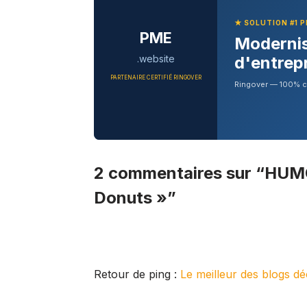
★ SOLUTION #1 
PME
Modernis
.website
d'entrep
PARTENAIRE CERTIFIÉ RINGOVER
Ringover — 100% clo
2 commentaires sur “HUM
Donuts »”
Retour de ping :
Le meilleur des blogs d