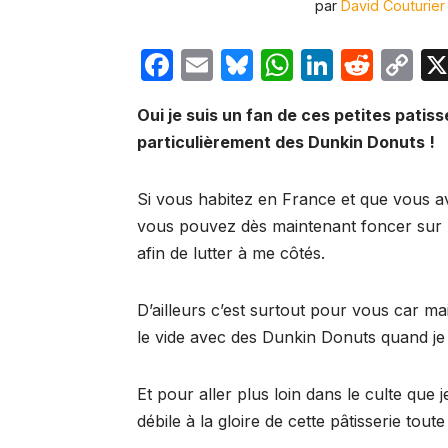
par
David Couturier
F
E
Bl
W
Li
R
C
a
m
u
h
n
e
o
Oui je suis un fan de ces petites patis
c
ail
e
at
k
d
p
particulièrement des Dunkin Donuts !
e
s
s
e
di
y
b
k
A
dI
t
Li
Si vous habitez en France et que vous ave
o
y
p
n
n
vous pouvez dès maintenant foncer sur
o
p
k
afin de lutter à me côtés.
k
D’ailleurs c’est surtout pour vous car ma
le vide avec des Dunkin Donuts quand je
Et pour aller plus loin dans le culte que
débile à la gloire de cette pâtisserie tout