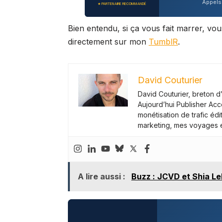
Appels 
★ PARTENAIRE RECOMMANDÉ
Bien entendu, si ça vous fait marrer, v
directement sur mon
TumblR
.
David Couturier
David Couturier, breton 
Aujourd’hui Publisher Acc
monétisation de trafic éd
marketing, mes voyages en
A lire aussi :
Buzz : JCVD et Shia L