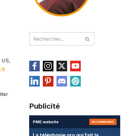
é US,
e »
éter
Publicité
PME
.
website
RECOMMANDÉ
La téléphonie pro qui fait la