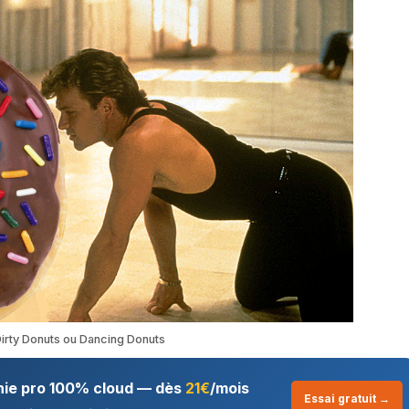
irty Donuts ou Dancing Donuts
nie pro 100% cloud — dès
21€
/mois
Essai gratuit →