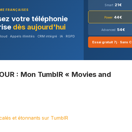
21€
Smart
PME FRANÇAISES
ez votre téléphonie
44€
Power
rise
dès aujourd'hui
54€
Advanced
ud · Appels illimités · CRM intégré · IA · RGPD
Essai gratuit 7j · Sans 
OUR : Mon TumblR « Movies and
écalés et étonnants sur TumblR