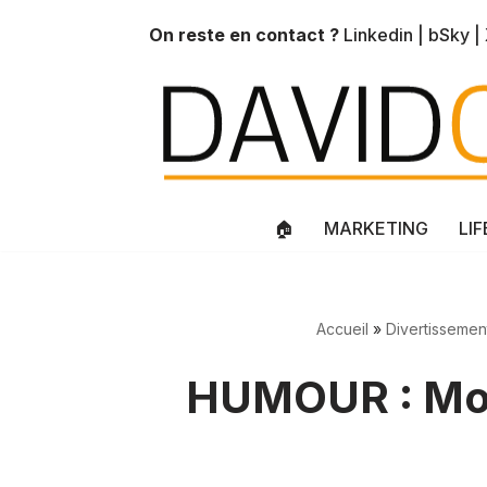
On reste en contact ?
Linkedin
|
bSky
|
Aller
au
contenu
🏠
MARKETING
LI
Accueil
»
Divertissemen
HUMOUR : Mon