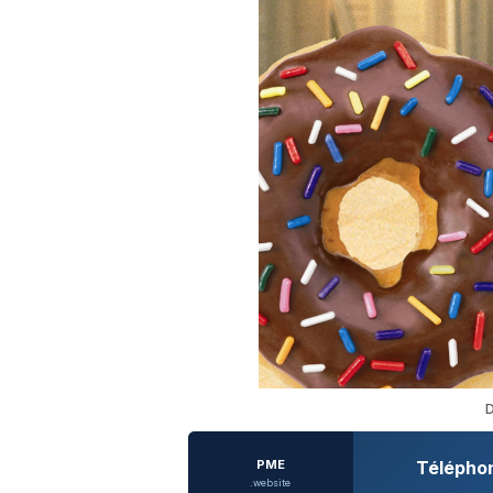
D
PME
Télépho
.website