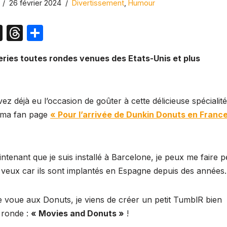
26 février 2024
Divertissement
,
Humour
X
T
P
hr
ar
series toutes rondes venues des Etats-Unis et plus
e
ta
a
g
d
er
z déjà eu l’occasion de goûter à cette délicieuse spécialit
s
 ma fan page
« Pour l’arrivée de Dunkin Donuts en Franc
intenant que je suis installé à Barcelone, je peux me faire p
 veux car ils sont implantés en Espagne depuis des années.
 je voue aux Donuts, je viens de créer un petit TumblR bien
e ronde :
« Movies and Donuts »
!