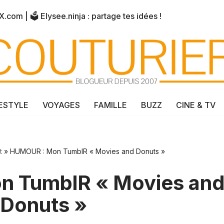
X.com
| 🗳️
Elysee.ninja
: partage tes idées !
FESTYLE
VOYAGES
FAMILLE
BUZZ
CINE & TV
t
»
HUMOUR : Mon TumblR « Movies and Donuts »
 TumblR « Movies an
Donuts »