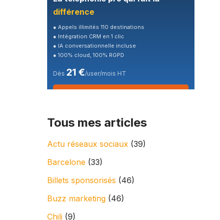
différence
● Appels illimités 110 destinations
● Intégration CRM en 1 clic
● IA conversationnelle incluse
● 100% cloud, 100% RGPD
21 €
Dès
/user/mois HT
🎁 Essai gratuit 7 jours
Tous mes articles
Actu réseaux sociaux
(39)
Barcelone
(33)
Billets sponsorisés
(46)
Buzz marketing
(46)
Chili
(9)