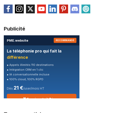
Publicité
PME
.
website
RECOMMANDÉ
La téléphonie pro qui fait la
différence
● Appels illimités 110 destinations
● Intégration CRM en 1 clic
● IA conversationnelle incluse
● 100% cloud, 100% RGPD
21 €
Dès
/user/mois HT
🎁 Essai gratuit 7 jours