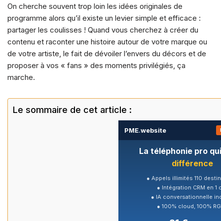
On cherche souvent trop loin les idées originales de
o
p
k
programme alors qu’il existe un levier simple et efficace :
k
partager les coulisses ! Quand vous cherchez à créer du
contenu et raconter une histoire autour de votre marque ou
de votre artiste, le fait de dévoiler l’envers du décors et de
proposer à vos « fans » des moments privilégiés, ça
marche.
Le sommaire de cet article :
PME
.
website
La téléphonie pro qui 
différence
● Appels illimités 110 desti
● Intégration CRM en 1 c
● IA conversationnelle in
● 100% cloud, 100% R