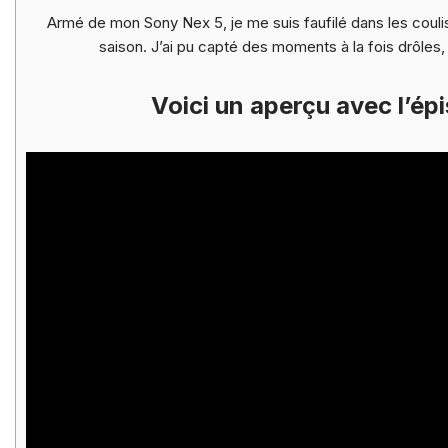
Armé de mon Sony Nex 5, je me suis faufilé dans les coul
saison. J’ai pu capté des moments à la fois drôles,
Voici un aperçu avec l’é
Le OFF de la WebRealTV ou les 
programme web !
Voici un aperçu avec l’épis
Le OFF : un concept déclinabl