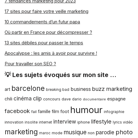
7 tendances marketing pour 2023
17 sites pour faire votre veille marketing
10 commandements d’un futur papa
Où partir en France pour décompresser ?
13 sites débiles pour passer le temps
Apocalypse : les amis à avoir pour survivre !
Pour travailler son SEO ?
💡 Les sujets évoqués sur mon site …
barcelone
buzz marketing
business
art
breaking bad
clip
cinéma
espagne
chili
concours
dave dario
documentaire
humour
facebook
film
foot
famille
fail
infographie
lifestyle
interview
innovation
iphone
insolite
internet
lyrics vidéo
marketing
musique
photo
parodie
mode
non
maroc