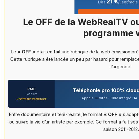
21 €
Dès
/user/mois
Le OFF de la WebRealTV ou 
programme w
Le
« OFF »
était en fait une rubrique de la web émission pr
Cette rubrique a été lancée un peu par hasard pour remplace
l’urgence.
PME
Téléphonie pro 100% clou
.website
Appels illimités · CRM intégré · I
★ PARTENAIRE RECOMMANDÉ
Entre documentaire et télé-réalité, le format
« OFF »
s’adapt
ou suivre la vie d’un artiste par exemple. Ce format a fait se
saison 2011-2012.