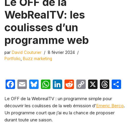
Le OFF de la
WebRealTV: les
coulisses d’un
programme web
par
David Couturier
8 février 2024
Portfolio
,
Buzz marketing
F
E
Bl
W
Li
R
C
X
T
P
a
m
u
h
n
e
o
hr
ar
Le OFF de la WebrealTV : un programme simple pour
c
ail
e
at
k
d
p
e
ta
découvrir les coulisses de la web émission d’
Emeric Berco
.
e
s
s
e
di
y
a
g
Un programme court que j’ai eu la chance de proposer
b
k
A
dI
t
Li
d
er
durant toute une saison.
o
y
p
n
n
s