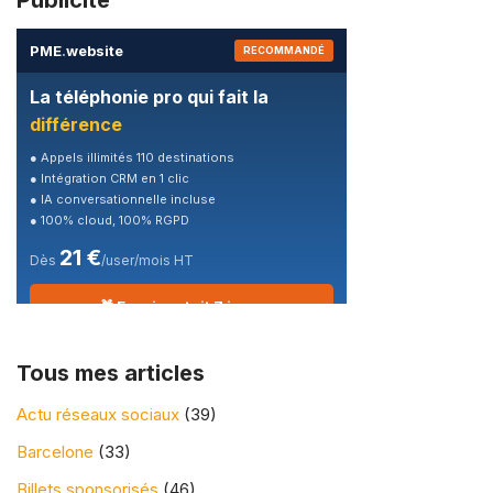
PME
.
website
RECOMMANDÉ
La téléphonie pro qui fait la
différence
● Appels illimités 110 destinations
● Intégration CRM en 1 clic
● IA conversationnelle incluse
● 100% cloud, 100% RGPD
21 €
Dès
/user/mois HT
🎁 Essai gratuit 7 jours
Tous mes articles
Actu réseaux sociaux
(39)
Barcelone
(33)
Billets sponsorisés
(46)