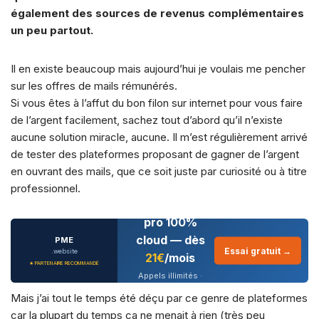
également des sources de revenus complémentaires
un peu partout.
Il en existe beaucoup mais aujourd’hui je voulais me pencher
sur les offres de mails rémunérés.
Si vous êtes à l’affut du bon filon sur internet pour vous faire
de l’argent facilement, sachez tout d’abord qu’il n’existe
aucune solution miracle, aucune. Il m’est régulièrement arrivé
de tester des plateformes proposant de gagner de l’argent
en ouvrant des mails, que ce soit juste par curiosité ou à titre
professionnel.
Téléphonie
pro 100%
cloud — dès
PME
Essai gratuit →
.website
21€
/mois
★ PARTENAIRE RECOMMANDÉ
Appels illimités ·
CRM intégré · IA
Mais j’ai tout le temps été déçu par ce genre de plateformes
conversationnelle
car la plupart du temps ça ne menait à rien (très peu