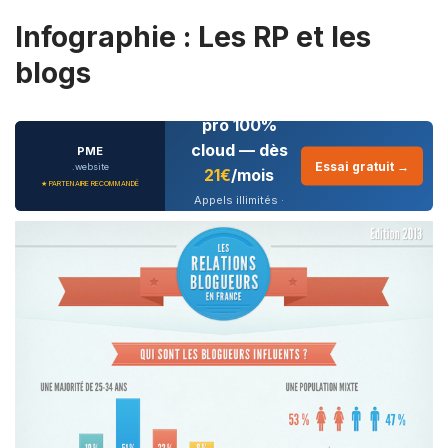
Infographie : Les RP et les
blogs
Téléphonie
pro 100%
cloud — dès
PME
Essai gratuit →
.website
21€
/mois
★ PARTENAIRE RECOMMANDÉ
Appels illimités ·
CRM intégré · IA
conversationnelle