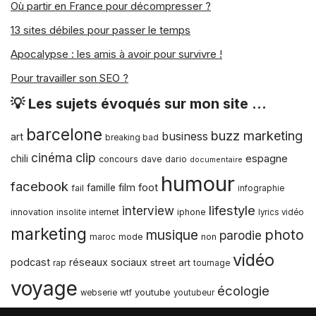
Où partir en France pour décompresser ?
13 sites débiles pour passer le temps
Apocalypse : les amis à avoir pour survivre !
Pour travailler son SEO ?
💡 Les sujets évoqués sur mon site …
barcelone
buzz marketing
business
art
breaking bad
clip
cinéma
espagne
chili
concours
dave dario
documentaire
humour
facebook
film
foot
famille
fail
infographie
lifestyle
interview
innovation
iphone
insolite
internet
lyrics vidéo
marketing
musique
photo
parodie
mode
non
maroc
vidéo
podcast
réseaux sociaux
street art
rap
tournage
voyage
écologie
youtube
webserie
wtf
youtubeur