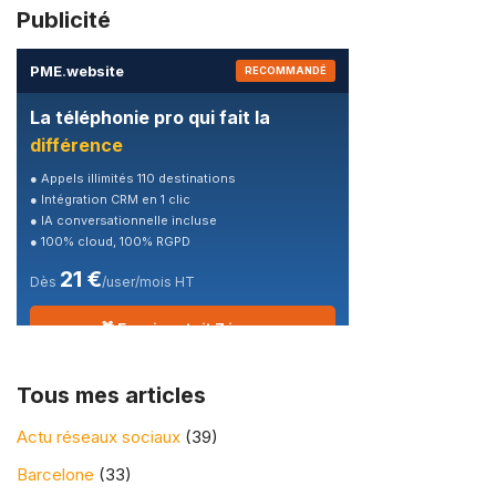
Publicité
PME
.
website
RECOMMANDÉ
La téléphonie pro qui fait la
différence
● Appels illimités 110 destinations
● Intégration CRM en 1 clic
● IA conversationnelle incluse
● 100% cloud, 100% RGPD
21 €
Dès
/user/mois HT
🎁 Essai gratuit 7 jours
Tous mes articles
Actu réseaux sociaux
(39)
Barcelone
(33)