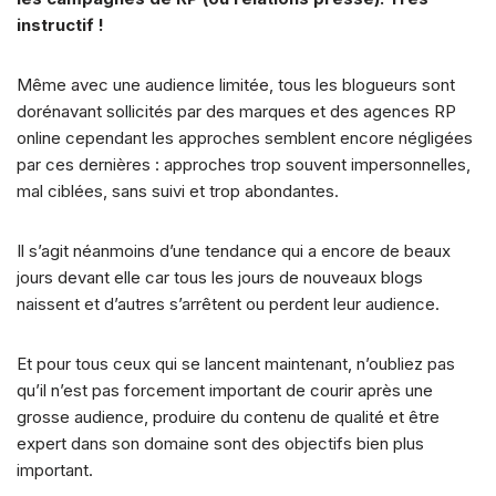
b
k
A
dI
t
Li
d
er
instructif !
o
y
p
n
n
s
Même avec une audience limitée, tous les blogueurs sont
o
p
k
dorénavant sollicités par des marques et des agences RP
k
online cependant les approches semblent encore négligées
par ces dernières : approches trop souvent impersonnelles,
mal ciblées, sans suivi et trop abondantes.
Il s’agit néanmoins d’une tendance qui a encore de beaux
jours devant elle car tous les jours de nouveaux blogs
naissent et d’autres s’arrêtent ou perdent leur audience.
Et pour tous ceux qui se lancent maintenant, n’oubliez pas
qu’il n’est pas forcement important de courir après une
grosse audience, produire du contenu de qualité et être
expert dans son domaine sont des objectifs bien plus
important.