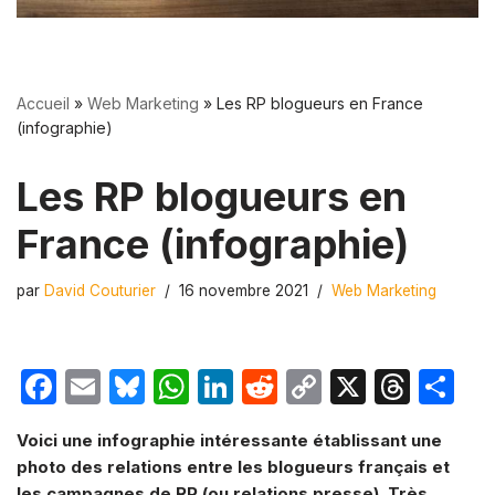
Accueil
»
Web Marketing
»
Les RP blogueurs en France
(infographie)
Les RP blogueurs en
France (infographie)
par
David Couturier
16 novembre 2021
Web Marketing
F
E
Bl
W
Li
R
C
X
T
P
a
m
u
h
n
e
o
hr
ar
Voici une infographie intéressante établissant une
c
ail
e
at
k
d
p
e
ta
photo des relations entre les blogueurs français et
e
s
s
e
di
y
a
g
les campagnes de RP (ou relations presse). Très