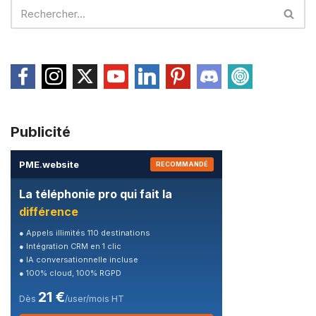
Publicité
PME
.
website
RECOMMANDÉ
La téléphonie pro qui fait la
différence
● Appels illimités 110 destinations
● Intégration CRM en 1 clic
● IA conversationnelle incluse
● 100% cloud, 100% RGPD
21 €
Dès
/user/mois HT