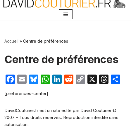
Aller
au
contenu
Accueil
»
Centre de préférences
Centre de préférences
Facebook
Email
Bluesky
WhatsApp
LinkedIn
Reddit
Copy
X
Thre
Pa
Link
[preferences-center]
DavidCouturier.fr est un site édité par David Couturier ©
2007 – Tous droits réservés. Reproduction interdite sans
autorisation.