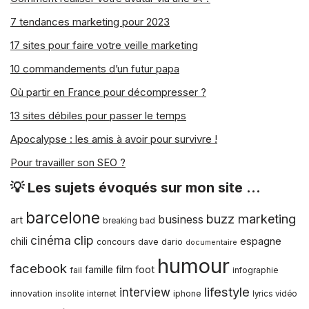
7 tendances marketing pour 2023
17 sites pour faire votre veille marketing
10 commandements d’un futur papa
Où partir en France pour décompresser ?
13 sites débiles pour passer le temps
Apocalypse : les amis à avoir pour survivre !
Pour travailler son SEO ?
💡 Les sujets évoqués sur mon site …
barcelone
buzz marketing
business
art
breaking bad
clip
cinéma
espagne
chili
concours
dave dario
documentaire
humour
facebook
film
foot
famille
fail
infographie
lifestyle
interview
innovation
iphone
insolite
internet
lyrics vidéo