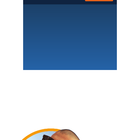
La téléphonie pro qui fait la
différence
● Appels illimités 110 destinations
● Intégration CRM en 1 clic
● IA conversationnelle incluse
● 100% cloud, 100% RGPD
21 €
Dès
/user/mois HT