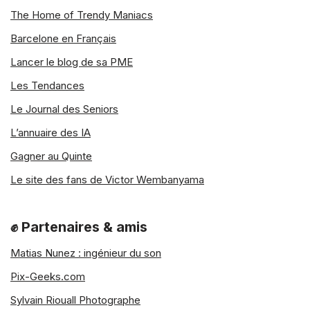
The Home of Trendy Maniacs
Bon … dans ce cas il faudra que ce soit
Barcelone en Français
avec modération et il faudra toujours
Lancer le blog de sa PME
que ça soit dans le cadre d’un jeu et
qu’il s’amuse, loin de moi l’idée d’en
Les Tendances
faire une bête de foire non plus ou de le
Le Journal des Seniors
forcer à faire des choses dont il n’a pas
envie. (cf article 6 ci-dessous)
L’annuaire des IA
Gagner au Quinte
Et au passage, concernant les réseaux
Le site des fans de Victor Wembanyama
sociaux et internet en général, je vous
invite aussi à faire attention à l’utilisation
que vos enfants en font. Les pièges et
✊ Partenaires & amis
les gens mais intentionnés se multiplient
aussi sur la toile donc pour protéger vos
Matias Nunez : ingénieur du son
enfants, ça peut être une excellente
Pix-Geeks.com
idée de mettre en place un logiciel du
Sylvain Riouall Photographe
type
Spygate.fr
par exemple.