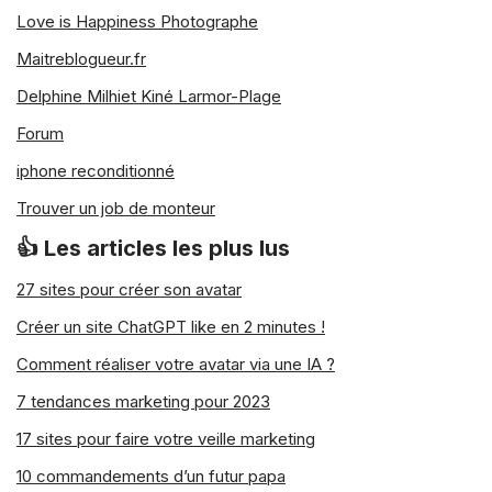
Love is Happiness Photographe
Le monde du silence, tu
Maitreblogueur.fr
ne t’imposeras pas
Delphine Milhiet Kiné Larmor-Plage
Forum
Personnellement, je suis toujours un peu
iphone reconditionné
étonné de voir des parents qui s’impose
de vivre dans le monde du silence à
Trouver un job de monteur
chaque fois que bébé dort ou fait la
👍 Les articles les plus lus
sieste. Bien entendu, l’idée n’est pas de
mettre la musique à fond juste après
27 sites pour créer son avatar
l’avoir bordé, faut pas être stupide non
Créer un site ChatGPT like en 2 minutes !
plus mais il faut continuer à vivre et
l’habituer à vivre avec un minimum de
Comment réaliser votre avatar via une IA ?
vie autour de lui.
7 tendances marketing pour 2023
17 sites pour faire votre veille marketing
Tout d’abord pour ne pas vous
enfermer dans un système invivable où
10 commandements d’un futur papa