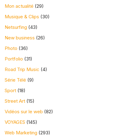
d
commandements
Mon actualité
(29)
—
d
d’un futur papa
Musique & Clips
(30)
è
Netsurfing
(43)
s
Sur les réseaux
New business
(26)
2
1
sociaux, tu ne
Photo
(36)
€
l’exposeras pas (trop) !
Portfolio
(31)
/
Road Trip Music
(4)
m
o
Série Télé
(9)
PME
i
Essai gratuit →
.website
Sport
(18)
s
★ PARTENAIRE RECOMMANDÉ
Street Art
(15)
A
p
Il y a plusieurs intérêts dans cette règle
Vidéos sur le web
(82)
p
que je voudrais m’imposer : ne pas
e
VOYAGES
(145)
exposer des photos de mon fils qui
l
s
pourraient être
récupérées par des
Web Marketing
(293)
i
gens mal intentionnés
et aussi ne pas
l