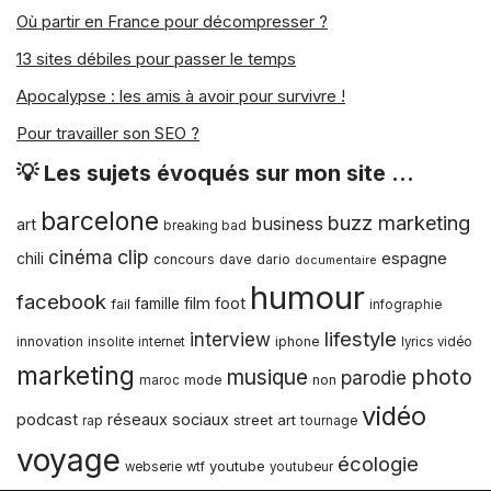
chaque petit bruit deviendrait une
Où partir en France pour décompresser ?
catastrophe, vous empêchant de vivre
13 sites débiles pour passer le temps
normalement, de regarder la télé ou
d’écouter de la musique sous prétexte
Apocalypse : les amis à avoir pour survivre !
que bébé fait dodo.
Pour travailler son SEO ?
💡 Les sujets évoqués sur mon site …
Et ensuite, je pense que c’est aussi une
manière de rassurer un enfant. A titre
barcelone
buzz marketing
business
personnel, je me rappelle que le fait
art
breaking bad
d’entendre un peu le bruit de la
clip
cinéma
espagne
chili
concours
dave dario
documentaire
télévision en fond m’aidait à m’endormir
humour
facebook
quand j’étais enfant, ça me rassurait je
film
foot
famille
fail
infographie
pense de savoir que mes parents
lifestyle
interview
innovation
iphone
insolite
internet
lyrics vidéo
étaient à mes côtés. Je me rappelle
marketing
musique
photo
parodie
surtout du générique annonçant le film
mode
non
maroc
du dimanche soir.
vidéo
podcast
réseaux sociaux
street art
rap
tournage
voyage
écologie
youtube
webserie
wtf
youtubeur
A lire aussi :
Vacances d'été