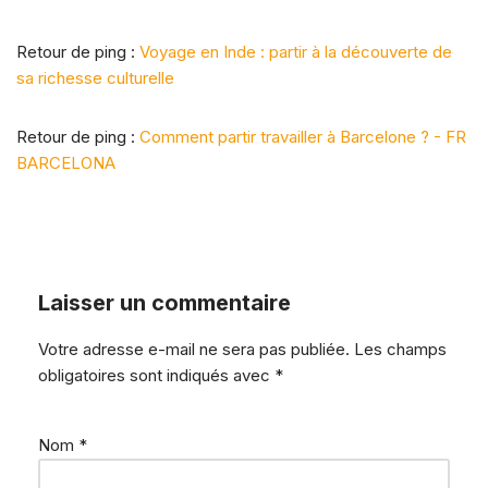
uj
Retour de ping :
Voyage en Inde : partir à la découverte de
o
sa richesse culturelle
u
r
Retour de ping :
Comment partir travailler à Barcelone ? - FR
d
BARCELONA
'h
ui
Rin
gov
er
Laisser un commentaire
—
100
%
Votre adresse e-mail ne sera pas publiée.
Les champs
clo
obligatoires sont indiqués avec
ud ·
*
App
els
illim
Nom
*
ités
·
CR