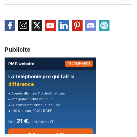
Publicité
PME
.
website
RECOMMANDÉ
La téléphonie pro qui fait la
différence
● Appels illimités 110 destinations
● Intégration CRM en 1 clic
● IA conversationnelle incluse
● 100% cloud, 100% RGPD
21 €
Dès
/user/mois HT
🎁 Essai gratuit 7 jours