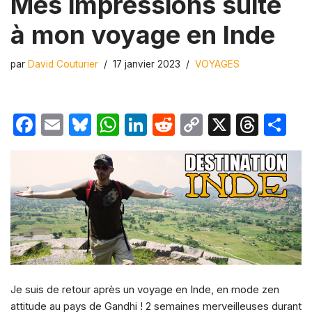
Mes impressions suite
à mon voyage en Inde
par
David Couturier
17 janvier 2023
VOYAGES
F
E
Bl
W
Li
R
C
X
T
P
a
m
u
h
n
e
o
hr
ar
c
ail
e
at
k
d
p
e
ta
e
s
s
e
di
y
a
g
b
k
A
dI
t
Li
d
er
o
y
p
n
n
s
o
p
k
k
Je suis de retour après un voyage en Inde, en mode zen
attitude au pays de Gandhi ! 2 semaines merveilleuses durant