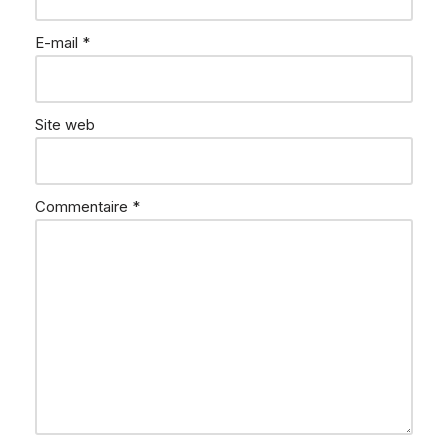
M
inté
E-mail
*
gré
· IA ·
RGP
D
Site web
Commentaire
*