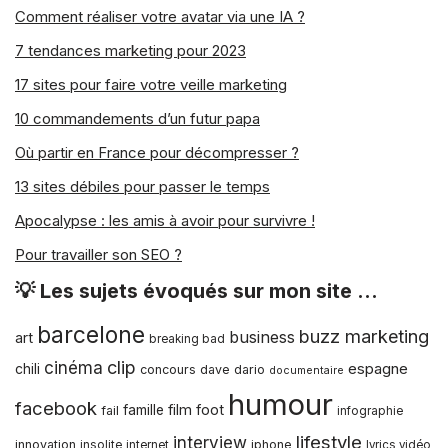
Comment réaliser votre avatar via une IA ?
7 tendances marketing pour 2023
17 sites pour faire votre veille marketing
10 commandements d’un futur papa
Où partir en France pour décompresser ?
13 sites débiles pour passer le temps
Apocalypse : les amis à avoir pour survivre !
Pour travailler son SEO ?
💡 Les sujets évoqués sur mon site …
barcelone
buzz marketing
business
art
breaking bad
clip
cinéma
espagne
chili
concours
dave dario
documentaire
humour
facebook
film
foot
famille
fail
infographie
lifestyle
interview
innovation
iphone
insolite
internet
lyrics vidéo