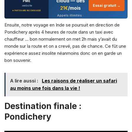
cloud — dès
PME
Essai gratuit →
.website
21€
/mois
★ PARTENAIRE RECOMMANDÉ
Appels illimités ·
CRM intégré · IA
Ensuite, notre voyage en Inde se poursuit en direction de
conversationnelle
Pondichery après 4 heures de route dans un taxi avec
chauffeur … bon normalement on met 2h mais y’avait du
monde sur la route et on a crevé, pas de chance. Ce fût une
expérience assez insolite néanmoins donc on en garde un
bon souvenir.
A lire aussi :
Les raisons de réaliser un safari
au moins une fois dans la vie !
Destination finale :
Pondichery