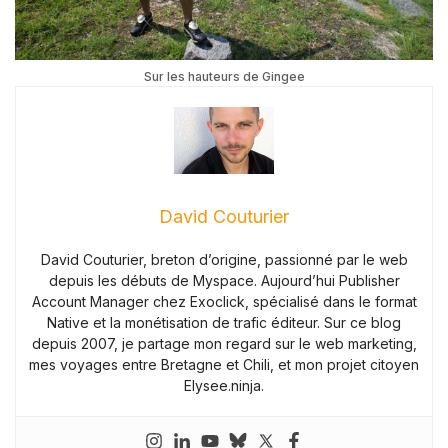
d
e
r
Sur les hauteurs de Gingee
ni
s
e
z
David Couturier
v
o
David Couturier, breton d’origine, passionné par le web
tr
depuis les débuts de Myspace. Aujourd’hui Publisher
e
Account Manager chez Exoclick, spécialisé dans le format
Native et la monétisation de trafic éditeur. Sur ce blog
t
depuis 2007, je partage mon regard sur le web marketing,
él
mes voyages entre Bretagne et Chili, et mon projet citoyen
é
Elysee.ninja.
p
h