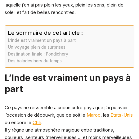
laquelle j’en ai pris plein les yeux, plein les sens, plein de
soleil et fait de belles rencontres.
Le sommaire de cet article :
L’Inde est vraiment un pays à part
Un voyage plein de surprises
Destination finale : Pondichery
Des balades hors du temps
L’Inde est vraiment un pays à
part
Ce pays ne ressemble à aucun autre pays que j’ai pu avoir
l’occasion de découvrir, que ce soit le
Maroc
, les
Etats-Unis
ou encore le
Chili
.
Il y règne une atmosphère magique entre traditions,
couleurs, senteurs (merveilleuses … et moins merveilleuses