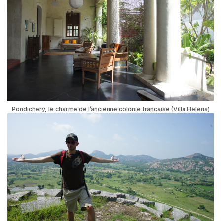
★
Pondichery, le charme de l’ancienne colonie française (Villa Helena)
SO
LU
TIO
N
#1
PM
E
FR
AN
ÇAI
SES
M
o