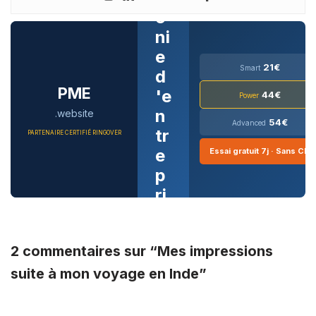
o
ni
e
21€
Smart
d
PME
'e
44€
Power
n
.website
54€
Advanced
tr
PARTENAIRE CERTIFIÉ RINGOVER
e
Essai gratuit 7j · Sans CB
p
ri
s
e
2 commentaires sur “Mes impressions
d
è
suite à mon voyage en Inde”
s
a