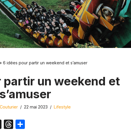
»
6 idées pour partir un weekend et s’amuser
 partir un weekend et
s’amuser
Couturier
22 mai 2023
Lifestyle
X
T
P