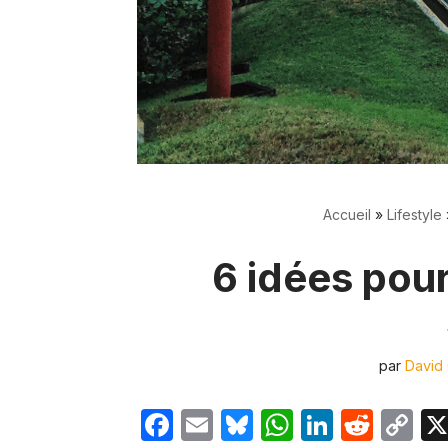
Accueil
»
Lifestyle
6 idées pour
par
David 
F
E
Bl
W
Li
R
C