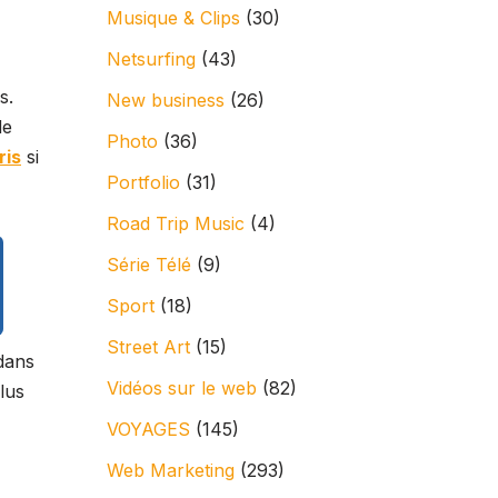
Musique & Clips
(30)
Netsurfing
(43)
s.
New business
(26)
de
Photo
(36)
ris
si
Portfolio
(31)
Road Trip Music
(4)
Série Télé
(9)
Sport
(18)
Street Art
(15)
dans
Vidéos sur le web
(82)
lus
VOYAGES
(145)
Web Marketing
(293)