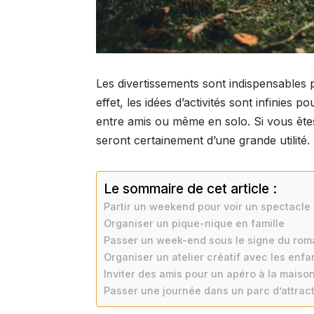
Les divertissements sont indispensables 
effet, les idées d’activités sont infinies
entre amis ou même en solo. Si vous êtes
seront certainement d’une grande utilité.
Le sommaire de cet article :
Partir un weekend pour voir un spectacle 
Organiser un pique-nique en famille
Passer un week-end sous le signe du rom
Organiser un atelier créatif avec les enfa
Inviter des amis pour un apéro à la maiso
Passer une journée dans un parc d’attrac