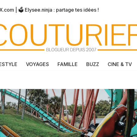
X.com
| 🗳️
Elysee.ninja
: partage tes idées !
FESTYLE
VOYAGES
FAMILLE
BUZZ
CINE & TV