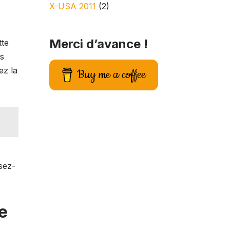
X-USA 2011
(2)
Merci d’avance !
tte
ès
ez la
Buy me a coffee
sez-
e