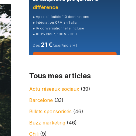
différence
● Appels illimités 110 destinations
● Intégration CRM en 1 clic
● IA conversationnelle incluse
● 100% cloud, 100% RGPD
21 €
Dès
/user/mois HT
🎁 Essai gratuit 7 jours
Tous mes articles
Actu réseaux sociaux
(39)
Barcelone
(33)
Billets sponsorisés
(46)
Buzz marketing
(46)
Chili
(9)