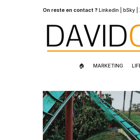
On reste en contact ?
Linkedin
|
bSky
|
Aller
au
contenu
🏠
MARKETING
LI