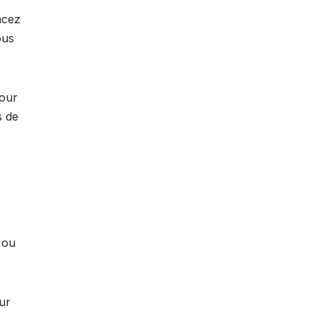
ncez
ous
tour
s de
 ou
ur