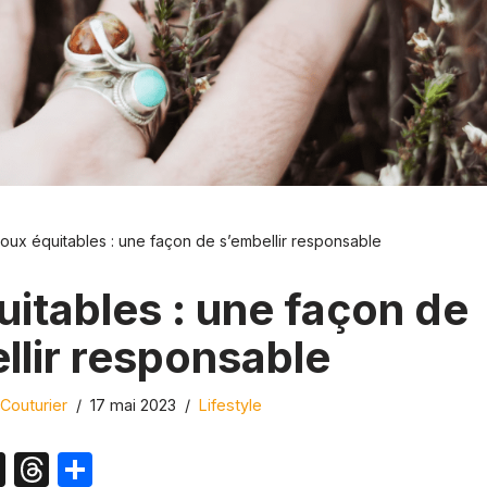
joux équitables : une façon de s’embellir responsable
uitables : une façon de
llir responsable
Couturier
17 mai 2023
Lifestyle
X
T
P