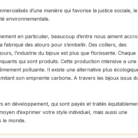
hr
ar
mercialisés d’une manière qui favorise la justice sociale, le
e
ta
ité environnementale.
a
g
d
er
nement en particulier, beaucoup d’entre nous aiment accr
s
a fabriqué des atours pour s’embellir. Des colliers, des
jours, l’industrie du bijoux est plus que florissante. Chaque
quants qui sont produits. Cette production intensive a une
êmement polluante. Il existe une alternative plus écologiqu
imitant son empreinte carbone. A travers les bijoux issus d
ys en développement, qui sont payés et traités équitablemen
oyen d’exprimer votre style individuel, mais aussi une
s le monde.