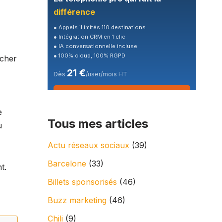
différence
● Appels illimités 110 destinations
● Intégration CRM en 1 clic
● IA conversationnelle incluse
● 100% cloud, 100% RGPD
ocher
21 €
Dès
/user/mois HT
🎁 Essai gratuit 7 jours
e
Tous mes articles
u
Actu réseaux sociaux
(39)
Barcelone
(33)
t.
Billets sponsorisés
(46)
Buzz marketing
(46)
Chili
(9)