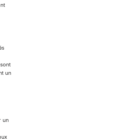
ent
és
 sont
nt un
r un
oux