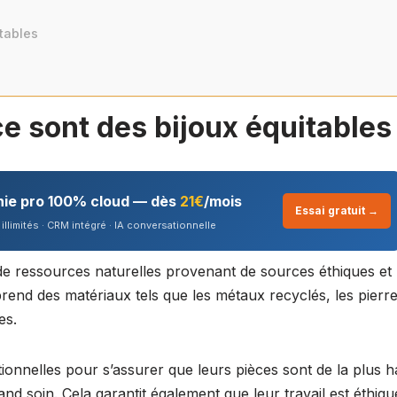
tables
e sont des bijoux équitables
nie pro 100% cloud — dès
21€
/mois
Essai gratuit →
illimités · CRM intégré · IA conversationnelle
 de ressources naturelles provenant de sources éthiques et
end des matériaux tels que les métaux recyclés, les pierr
es.
itionnelles pour s’assurer que leurs pièces sont de la plus 
and soin. Cela garantit également que leur travail est éthiqu