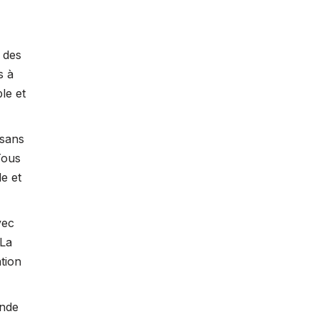
s des
s à
le et
isans
Tous
le et
vec
 La
ation
onde