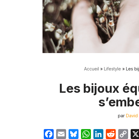
Accueil
»
Lifestyle
»
Les bi
Les bijoux éq
s’embe
par
David 
F
E
Bl
W
Li
R
C