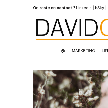
On reste en contact ?
Linkedin
|
bSky
|
Aller
au
contenu
🏠
MARKETING
LI