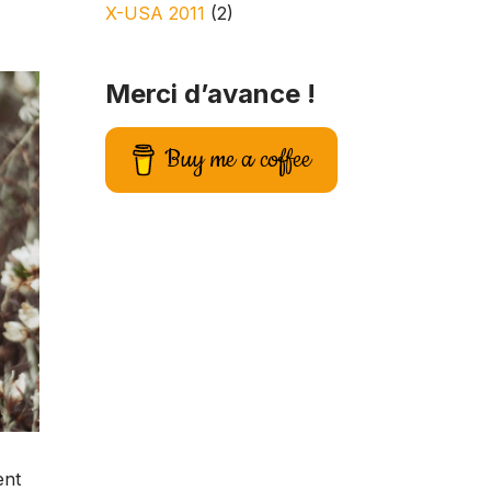
X-USA 2011
(2)
Merci d’avance !
Buy me a coffee
ent