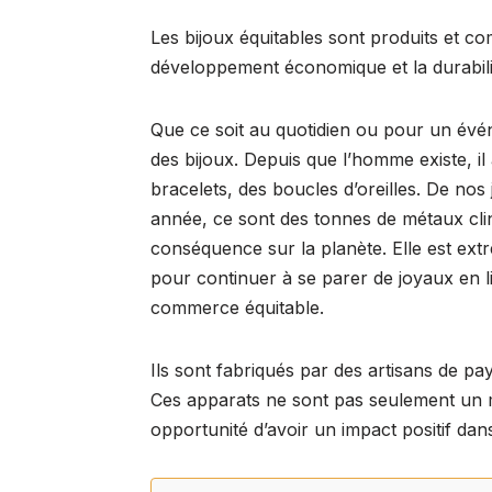
a
m
u
h
n
e
o
Les bijoux équitables sont produits et com
c
ail
e
at
k
d
p
développement économique et la durabil
e
s
s
e
di
y
b
k
A
dI
t
Li
Que ce soit au quotidien ou pour un évé
o
y
p
n
n
des bijoux. Depuis que l’homme existe, il 
o
p
k
bracelets, des boucles d’oreilles. De nos 
k
année, ce sont des tonnes de métaux clin
conséquence sur la planète. Elle est extr
pour continuer à se parer de joyaux en l
commerce équitable.
Ils sont fabriqués par des artisans de pa
Ces apparats ne sont pas seulement un m
opportunité d’avoir un impact positif dan