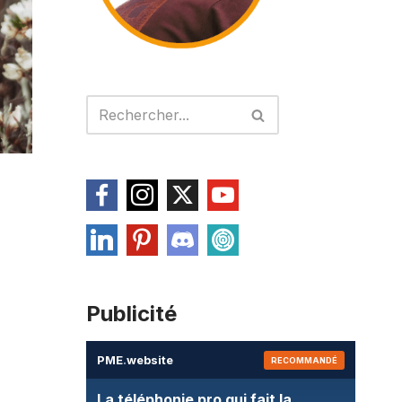
Publicité
PME
.
website
RECOMMANDÉ
La téléphonie pro qui fait la