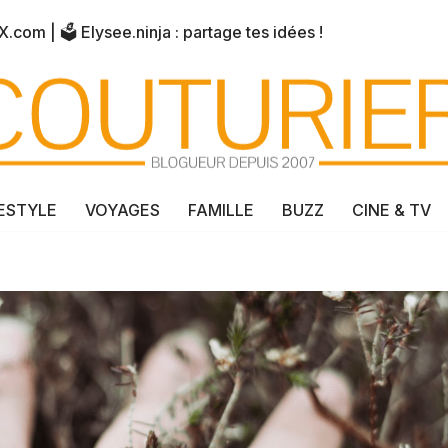
X.com
| 🗳️
Elysee.ninja
: partage tes idées !
FESTYLE
VOYAGES
FAMILLE
BUZZ
CINE & TV