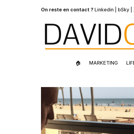
On reste en contact ?
Linkedin
|
bSky
|
Aller
au
contenu
🏠
MARKETING
LI