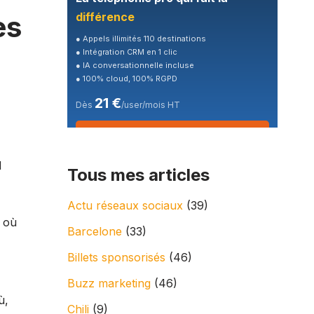
es
différence
● Appels illimités 110 destinations
● Intégration CRM en 1 clic
● IA conversationnelle incluse
● 100% cloud, 100% RGPD
21 €
Dès
/user/mois HT
🎁 Essai gratuit 7 jours
d
Tous mes articles
Actu réseaux sociaux
(39)
e où
Barcelone
(33)
Billets sponsorisés
(46)
Buzz marketing
(46)
ù,
Chili
(9)