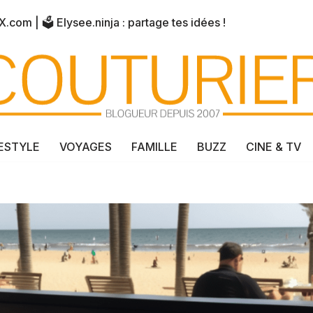
X.com
| 🗳️
Elysee.ninja
: partage tes idées !
FESTYLE
VOYAGES
FAMILLE
BUZZ
CINE & TV