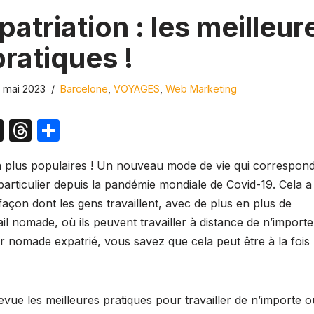
patriation : les meilleur
pratiques !
6 mai 2023
Barcelone
,
VOYAGES
,
Web Marketing
X
T
P
hr
ar
 en plus populaires ! Un nouveau mode de vie qui correspon
e
ta
particulier depuis la pandémie mondiale de Covid-19. Cela a
a
g
çon dont les gens travaillent, avec de plus en plus de
d
er
 nomade, où ils peuvent travailler à distance de n’import
s
ur nomade expatrié, vous savez que cela peut être à la fois
evue les meilleures pratiques pour travailler de n’importe o