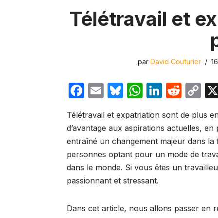
Télétravail et ex
par
David Couturier
1
F
E
Bl
W
Li
R
C
a
m
u
h
n
e
o
Télétravail et expatriation sont de plus
c
ail
e
at
k
d
p
d’avantage aux aspirations actuelles, en 
e
s
s
e
di
y
entraîné un changement majeur dans la fa
b
k
A
dI
t
Li
personnes optant pour un mode de travail
o
y
p
n
n
dans le monde. Si vous êtes un travaille
o
p
k
passionnant et stressant.
k
Dans cet article, nous allons passer en r