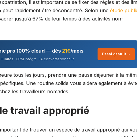
expatriation, il est important de se fixer des règles et des lim
, on peut rapidement être déconcentré. Selon une
étude publi
sacrer jusqu’à 67% de leur temps à des activités non-
nie pro 100% cloud — dès
21€
/mois
Essai gratuit →
illimités · CRM intégré · IA conversationnelle
 heure tous les jours, prendre une pause déjeuner à la mê
spécifiques. Une routine solide vous aidera également à évit
 chez les travailleurs nomades.
e travail approprié
t important de trouver un espace de travail approprié qui vo