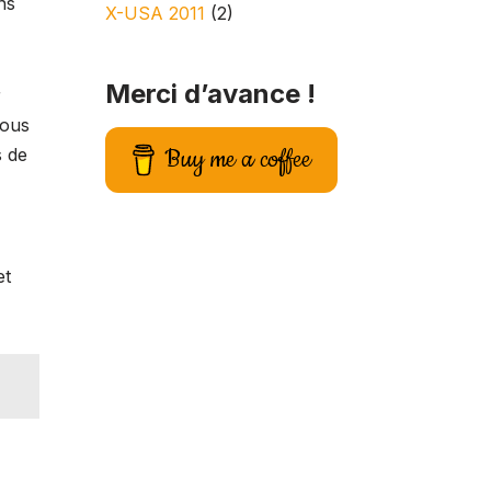
ns
X-USA 2011
(2)
Merci d’avance !
r
vous
Buy me a coffee
s de
et