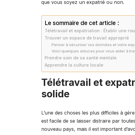
que vous soyez un expatrié ou non.
Le sommaire de cet article :
Télétravail et expatriation : Établir une ro
Trouver un espace de travail approprié
Penser à sécuriser vos données et votre espa
Voici quelques astuces pour vous aider à trav
Prendre soin de sa santé mentale
Apprendre la culture locale
Télétravail et expatr
solide
L’une des choses les plus difficiles à gére
est facile de se laisser distraire par to
nouveau pays, mais il est important d’av