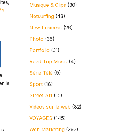
ites,
Musique & Clips
(30)
ée
Netsurfing
(43)
New business
(26)
Photo
(36)
Portfolio
(31)
Road Trip Music
(4)
Série Télé
(9)
me
er la
Sport
(18)
Street Art
(15)
Vidéos sur le web
(82)
VOYAGES
(145)
Web Marketing
(293)
us