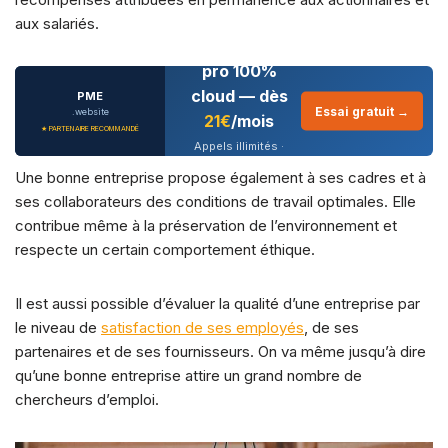
aux salariés.
Téléphonie
pro 100%
cloud — dès
PME
Essai gratuit →
.website
21€
/mois
★ PARTENAIRE RECOMMANDÉ
Appels illimités ·
CRM intégré · IA
Une bonne entreprise propose également à ses cadres et à
conversationnelle
ses collaborateurs des conditions de travail optimales. Elle
contribue même à la préservation de l’environnement et
respecte un certain comportement éthique.
Il est aussi possible d’évaluer la qualité d’une entreprise par
le niveau de
satisfaction de ses employés
, de ses
partenaires et de ses fournisseurs. On va même jusqu’à dire
qu’une bonne entreprise attire un grand nombre de
chercheurs d’emploi.