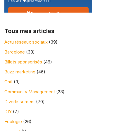
21 €
Dès
/user/mois HT
🎁 Essai gratuit 7 jours
Tous mes articles
Actu réseaux sociaux
(39)
Barcelone
(33)
Billets sponsorisés
(46)
Buzz marketing
(46)
Chili
(9)
Community Management
(23)
Divertissement
(70)
DIY
(7)
Ecologie
(26)