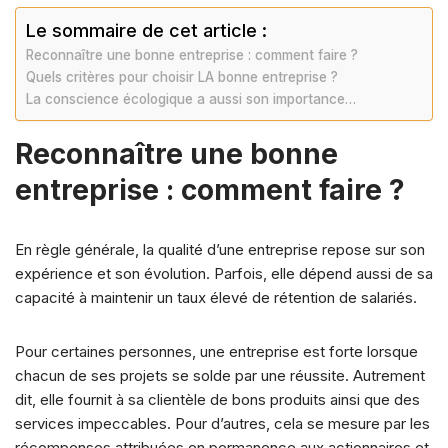
o
p
k
Le sommaire de cet article :
k
Reconnaître une bonne entreprise : comment faire ?
Quels critères pour choisir LA bonne entreprise ?
La conscience écologique a aussi son importance…
Reconnaître une bonne
entreprise : comment faire ?
En règle générale, la qualité d’une entreprise repose sur son
expérience et son évolution. Parfois, elle dépend aussi de sa
capacité à maintenir un taux élevé de rétention de salariés.
Pour certaines personnes, une entreprise est forte lorsque
chacun de ses projets se solde par une réussite. Autrement
dit, elle fournit à sa clientèle de bons produits ainsi que des
services impeccables. Pour d’autres, cela se mesure par les
récompenses attribuées en permanence aux actionnaires et