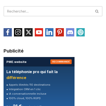
Publicité
PME
.
website
RECOMMANDÉ
La téléphonie pro qui fait la
différence
● Appels illimités 110 destinations
● Intégration CRM en 1 clic
● IA conversationnelle incluse
● 100% cloud, 100% RGPD