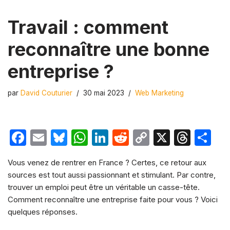
Travail : comment
reconnaître une bonne
entreprise ?
par
David Couturier
30 mai 2023
Web Marketing
F
E
Bl
W
Li
R
C
X
T
P
a
m
u
h
n
e
o
hr
ar
Vous venez de rentrer en France ? Certes, ce retour aux
c
ail
e
at
k
d
p
e
ta
sources est tout aussi passionnant et stimulant. Par contre,
e
s
s
e
di
y
a
g
trouver un emploi peut être un véritable un casse-tête.
b
k
A
dI
t
Li
d
er
Comment reconnaître une entreprise faite pour vous ? Voici
quelques réponses.
o
y
p
n
n
s